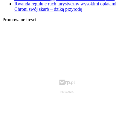
Rwanda reguluje ruch turystyczny wysokimi opłatami.
Chroni swój skarb – dziką przyrodę
Promowane treści