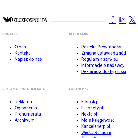
KONTAKT
REGULAMIN
O nas
Polityka Prywatności
Kontakt
Zmiana ustawień zgód
Napisz do nas
Regulamin serwisu
Informacje o nadawcy
Deklaracja dostępności
REKLAMA I PRENUMERATA
PARTNERZY
Reklama
E-kiosk.pl
Ogłoszenia
E-gazety.pl
Prenumerata
Nexto.pl
Archiwum
Mała księgowość
Kancelarierp.pl
Wieści Rolnicze