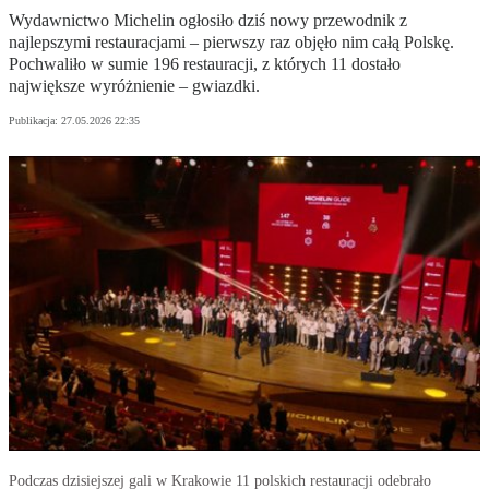
Wydawnictwo Michelin ogłosiło dziś nowy przewodnik z
najlepszymi restauracjami – pierwszy raz objęło nim całą Polskę.
Pochwaliło w sumie 196 restauracji, z których 11 dostało
największe wyróżnienie – gwiazdki.
Publikacja:
27.05.2026 22:35
Podczas dzisiejszej gali w Krakowie 11 polskich restauracji odebrało