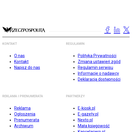
KONTAKT
REGULAMIN
O nas
Polityka Prywatności
Kontakt
Zmiana ustawień zgód
Napisz do nas
Regulamin serwisu
Informacje o nadawcy
Deklaracja dostępności
REKLAMA I PRENUMERATA
PARTNERZY
Reklama
E-kiosk.pl
Ogłoszenia
E-gazety.pl
Prenumerata
Nexto.pl
Archiwum
Mała księgowość
Kancelarierp.pl