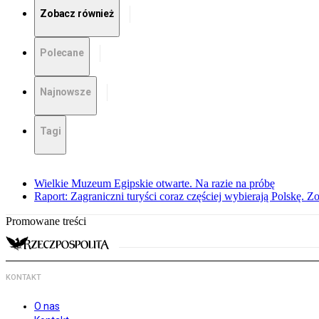
Zobacz również
Polecane
Najnowsze
Tagi
Wielkie Muzeum Egipskie otwarte. Na razie na próbę
Raport: Zagraniczni turyści coraz częściej wybierają Polskę. Z
Promowane treści
KONTAKT
O nas