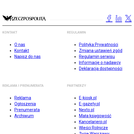
KONTAKT
REGULAMIN
O nas
Polityka Prywatności
Kontakt
Zmiana ustawień zgód
Napisz do nas
Regulamin serwisu
Informacje o nadawcy
Deklaracja dostępności
REKLAMA I PRENUMERATA
PARTNERZY
Reklama
E-kiosk.pl
Ogłoszenia
E-gazety.pl
Prenumerata
Nexto.pl
Archiwum
Mała księgowość
Kancelarierp.pl
Wieści Rolnicze
Życie Warszawy