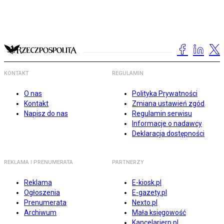
KONTAKT
REGULAMIN
O nas
Polityka Prywatności
Kontakt
Zmiana ustawień zgód
Napisz do nas
Regulamin serwisu
Informacje o nadawcy
Deklaracja dostępności
REKLAMA I PRENUMERATA
PARTNERZY
Reklama
E-kiosk.pl
Ogłoszenia
E-gazety.pl
Prenumerata
Nexto.pl
Archiwum
Mała księgowość
Kancelarierp.pl