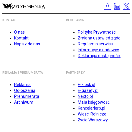
KONTAKT
REGULAMIN
O nas
Polityka Prywatności
Kontakt
Zmiana ustawień zgód
Napisz do nas
Regulamin serwisu
Informacje o nadawcy
Deklaracja dostępności
REKLAMA I PRENUMERATA
PARTNERZY
Reklama
E-kiosk.pl
Ogłoszenia
E-gazety.pl
Prenumerata
Nexto.pl
Archiwum
Mała księgowość
Kancelarierp.pl
Wieści Rolnicze
Życie Warszawy