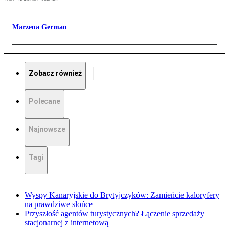
Marzena German
Zobacz również
Polecane
Najnowsze
Tagi
Wyspy Kanaryjskie do Brytyjczyków: Zamieńcie kaloryfery
na prawdziwe słońce
Przyszłość agentów turystycznych? Łączenie sprzedaży
stacjonarnej z internetową