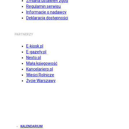
Zmiana ustawień zgód
Regulamin serwisu
Informacje o nadawcy
Deklaracja dostępności
PARTNERZY
E-kiosk.pl
E-gazety.pl
Nexto.pl
Mała księgowość
Kancelarierp.pl
Wieści Rolnicze
Życie Warszawy
KALENDARIUM