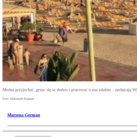
Można przyjechać, grzac się w słońcu i pracować u nas zdalnie - zachęcają 
Foto: Aleksander Kramarz
Marzena German