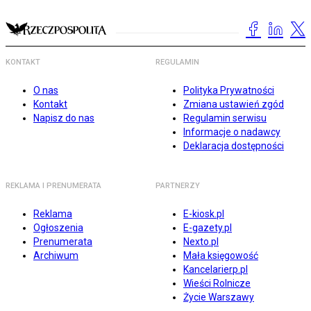
KONTAKT
REGULAMIN
O nas
Polityka Prywatności
Kontakt
Zmiana ustawień zgód
Napisz do nas
Regulamin serwisu
Informacje o nadawcy
Deklaracja dostępności
REKLAMA I PRENUMERATA
PARTNERZY
Reklama
E-kiosk.pl
Ogłoszenia
E-gazety.pl
Prenumerata
Nexto.pl
Archiwum
Mała księgowość
Kancelarierp.pl
Wieści Rolnicze
Życie Warszawy