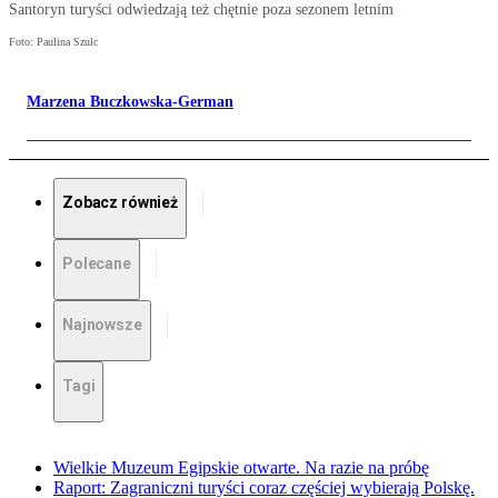
Santoryn turyści odwiedzają też chętnie poza sezonem letnim
Foto: Paulina Szulc
Marzena Buczkowska-German
Zobacz również
Polecane
Najnowsze
Tagi
Wielkie Muzeum Egipskie otwarte. Na razie na próbę
Raport: Zagraniczni turyści coraz częściej wybierają Polskę.