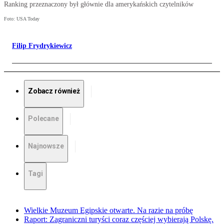
Ranking przeznaczony był głównie dla amerykańskich czytelników
Foto: USA Today
Filip Frydrykiewicz
Zobacz również
Polecane
Najnowsze
Tagi
Wielkie Muzeum Egipskie otwarte. Na razie na próbę
Raport: Zagraniczni turyści coraz częściej wybierają Polskę.