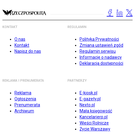
KONTAKT
REGULAMIN
O nas
Polityka Prywatności
Kontakt
Zmiana ustawień zgód
Napisz do nas
Regulamin serwisu
Informacje o nadawcy
Deklaracja dostępności
REKLAMA I PRENUMERATA
PARTNERZY
Reklama
E-kiosk.pl
Ogłoszenia
E-gazety.pl
Prenumerata
Nexto.pl
Archiwum
Mała księgowość
Kancelarierp.pl
Wieści Rolnicze
Życie Warszawy