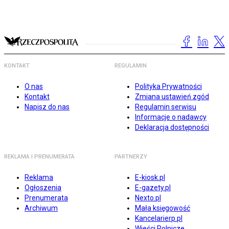
KONTAKT
REGULAMIN
O nas
Polityka Prywatności
Kontakt
Zmiana ustawień zgód
Napisz do nas
Regulamin serwisu
Informacje o nadawcy
Deklaracja dostępności
REKLAMA I PRENUMERATA
PARTNERZY
Reklama
E-kiosk.pl
Ogłoszenia
E-gazety.pl
Prenumerata
Nexto.pl
Archiwum
Mała księgowość
Kancelarierp.pl
Wieści Rolnicze