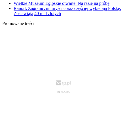
Wielkie Muzeum Egipskie otwarte. Na razie na próbę
Raport: Zagraniczni turyści coraz częściej wybierają Polskę.
Zostawiają 40 mld złotych
Promowane treści