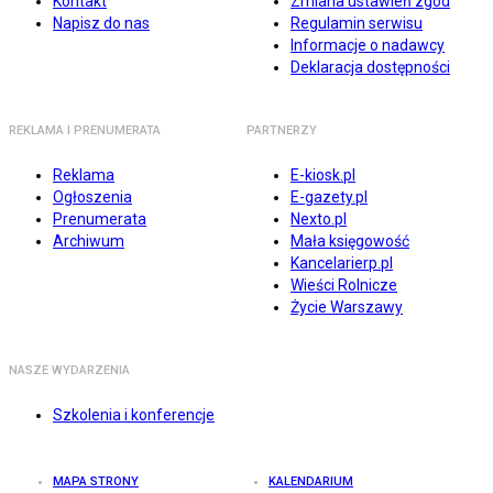
Kontakt
Zmiana ustawień zgód
Napisz do nas
Regulamin serwisu
Informacje o nadawcy
Deklaracja dostępności
REKLAMA I PRENUMERATA
PARTNERZY
Reklama
E-kiosk.pl
Ogłoszenia
E-gazety.pl
Prenumerata
Nexto.pl
Archiwum
Mała księgowość
Kancelarierp.pl
Wieści Rolnicze
Życie Warszawy
NASZE WYDARZENIA
Szkolenia i konferencje
MAPA STRONY
KALENDARIUM