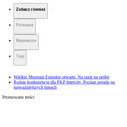
Zobacz również
Polecane
Najnowsze
Tagi
Wielkie Muzeum Egipskie otwarte. Na razie na próbę
Rośnie konkurencja dla PKP Intercity. Pociągi pojadą na
najważniejszych trasach
Promowane treści