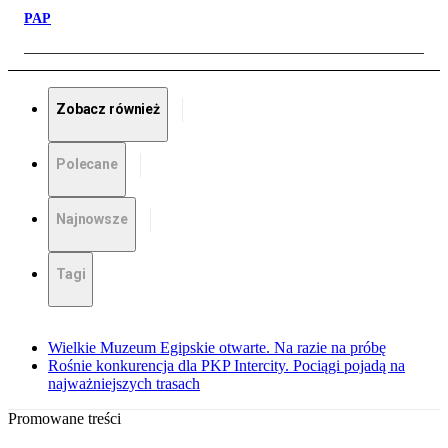
PAP
Zobacz również
Polecane
Najnowsze
Tagi
Wielkie Muzeum Egipskie otwarte. Na razie na próbę
Rośnie konkurencja dla PKP Intercity. Pociągi pojadą na
najważniejszych trasach
Promowane treści