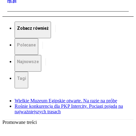
rp.pl
Zobacz również
Polecane
Najnowsze
Tagi
Wielkie Muzeum Egipskie otwarte. Na razie na próbę
Rośnie konkurencja dla PKP Intercity. Pociągi pojadą na
najważniejszych trasach
Promowane treści