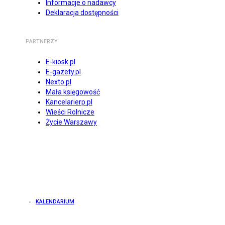
Informacje o nadawcy
Deklaracja dostępności
PARTNERZY
E-kiosk.pl
E-gazety.pl
Nexto.pl
Mała księgowość
Kancelarierp.pl
Wieści Rolnicze
Życie Warszawy
KALENDARIUM