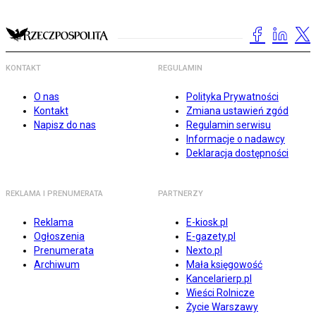
KONTAKT
REGULAMIN
O nas
Polityka Prywatności
Kontakt
Zmiana ustawień zgód
Napisz do nas
Regulamin serwisu
Informacje o nadawcy
Deklaracja dostępności
REKLAMA I PRENUMERATA
PARTNERZY
Reklama
E-kiosk.pl
Ogłoszenia
E-gazety.pl
Prenumerata
Nexto.pl
Archiwum
Mała księgowość
Kancelarierp.pl
Wieści Rolnicze
Życie Warszawy