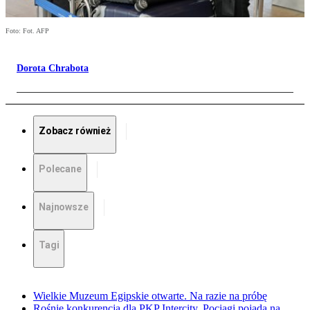
Foto: Fot. AFP
Dorota Chrabota
Zobacz również
Polecane
Najnowsze
Tagi
Wielkie Muzeum Egipskie otwarte. Na razie na próbę
Rośnie konkurencja dla PKP Intercity. Pociągi pojadą na