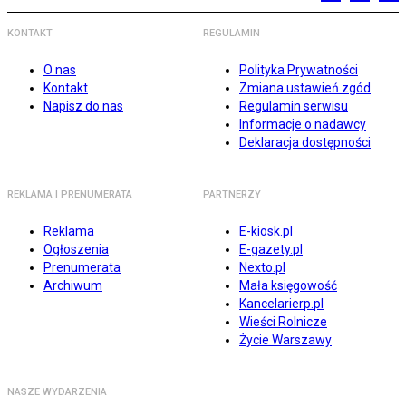
KONTAKT
REGULAMIN
O nas
Polityka Prywatności
Kontakt
Zmiana ustawień zgód
Napisz do nas
Regulamin serwisu
Informacje o nadawcy
Deklaracja dostępności
REKLAMA I PRENUMERATA
PARTNERZY
Reklama
E-kiosk.pl
Ogłoszenia
E-gazety.pl
Prenumerata
Nexto.pl
Archiwum
Mała księgowość
Kancelarierp.pl
Wieści Rolnicze
Życie Warszawy
NASZE WYDARZENIA