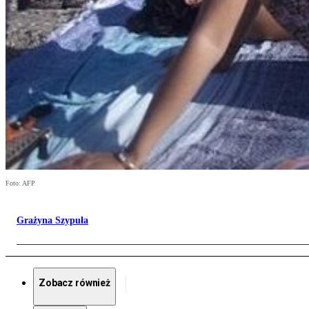
Foto: AFP
Grażyna Szypuła
Zobacz również