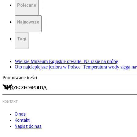
Polecane
Najnowsze
Tagi
Wielkie Muzeum Egipskie otwarte. Na razie na próbę
Oto najcieplejsze jeziora w Polsce. Temperatura wody sięga na
Promowane treści
KONTAKT
O nas
Kontakt
Napisz do nas