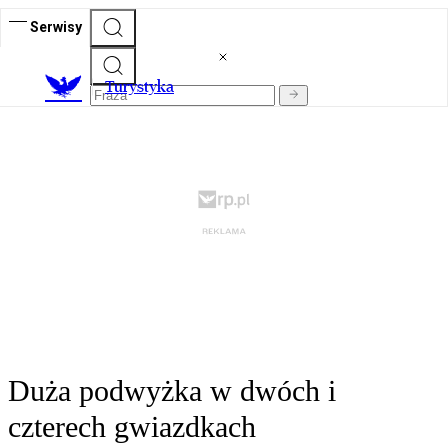
Serwisy
T
urystyka
Duża podwyżka w dwóch i
czterech gwiazdkach