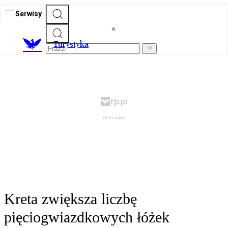
Serwisy
T
urystyka
Kreta zwiększa liczbę
pięciogwiazdkowych łóżek