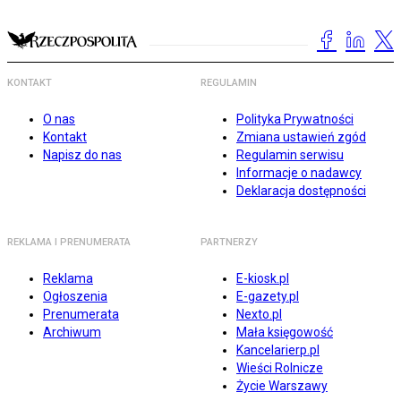
KONTAKT
REGULAMIN
O nas
Polityka Prywatności
Kontakt
Zmiana ustawień zgód
Napisz do nas
Regulamin serwisu
Informacje o nadawcy
Deklaracja dostępności
REKLAMA I PRENUMERATA
PARTNERZY
Reklama
E-kiosk.pl
Ogłoszenia
E-gazety.pl
Prenumerata
Nexto.pl
Archiwum
Mała księgowość
Kancelarierp.pl
Wieści Rolnicze
Życie Warszawy