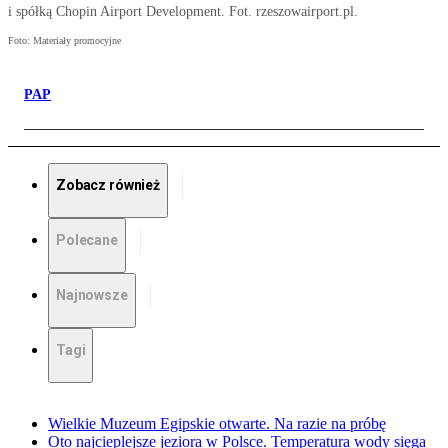
i spółką Chopin Airport Development. Fot. rzeszowairport.pl.
Foto: Materiały promocyjne
PAP
Zobacz również
Polecane
Najnowsze
Tagi
Wielkie Muzeum Egipskie otwarte. Na razie na próbę
Oto najcieplejsze jeziora w Polsce. Temperatura wody sięga