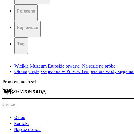
Polecane
Najnowsze
Tagi
Wielkie Muzeum Egipskie otwarte. Na razie na próbę
Oto najcieplejsze jeziora w Polsce. Temperatura wody sięga na
Promowane treści
KONTAKT
O nas
Kontakt
Napisz do nas