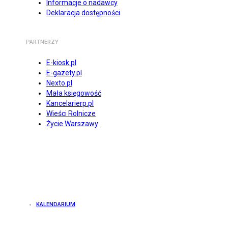
Informacje o nadawcy
Deklaracja dostępności
PARTNERZY
E-kiosk.pl
E-gazety.pl
Nexto.pl
Mała księgowość
Kancelarierp.pl
Wieści Rolnicze
Życie Warszawy
KALENDARIUM