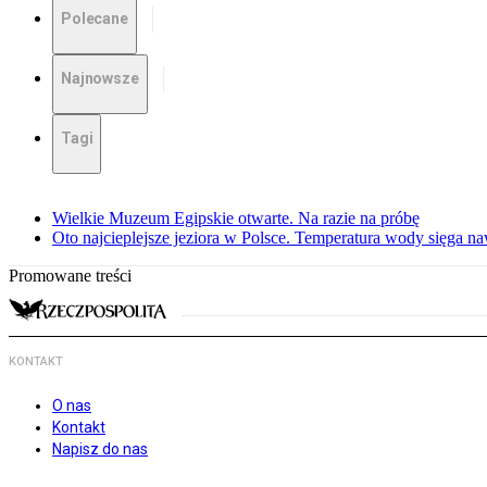
Polecane
Najnowsze
Tagi
Wielkie Muzeum Egipskie otwarte. Na razie na próbę
Oto najcieplejsze jeziora w Polsce. Temperatura wody sięga na
Promowane treści
KONTAKT
O nas
Kontakt
Napisz do nas