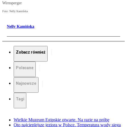
Wirnsperger
Foto: Nelly Kamińska
Nelly Kamińska
Zobacz również
Polecane
Najnowsze
Tagi
Wielkie Muzeum Egipskie otwarte. Na razie na próbę
Oto najcieplejsze jeziora w Polsce. Temperatura wody sięga