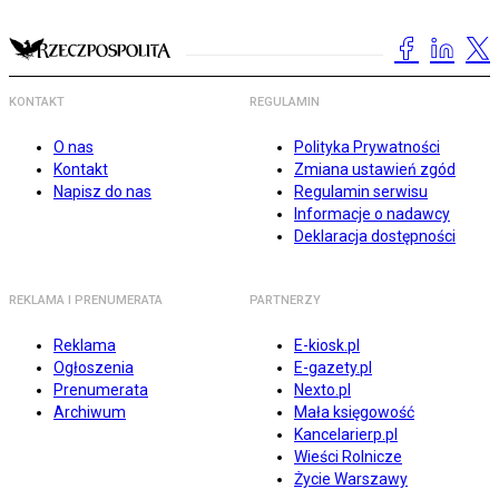
KONTAKT
REGULAMIN
O nas
Polityka Prywatności
Kontakt
Zmiana ustawień zgód
Napisz do nas
Regulamin serwisu
Informacje o nadawcy
Deklaracja dostępności
REKLAMA I PRENUMERATA
PARTNERZY
Reklama
E-kiosk.pl
Ogłoszenia
E-gazety.pl
Prenumerata
Nexto.pl
Archiwum
Mała księgowość
Kancelarierp.pl
Wieści Rolnicze
Życie Warszawy