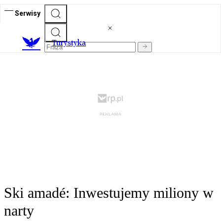
Serwisy
T
urystyka
Ski amadé: Inwestujemy miliony w
narty