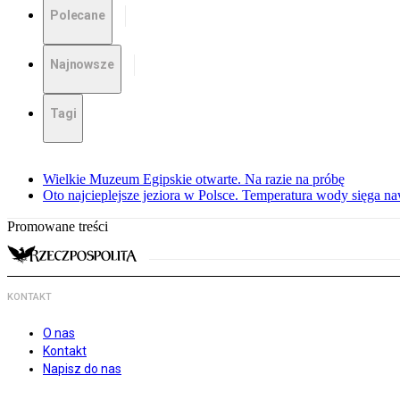
Polecane
Najnowsze
Tagi
Wielkie Muzeum Egipskie otwarte. Na razie na próbę
Oto najcieplejsze jeziora w Polsce. Temperatura wody sięga na
Promowane treści
KONTAKT
O nas
Kontakt
Napisz do nas