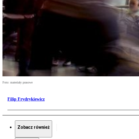
Foto: materiały prasowe
Filip Frydrykiewicz
Zobacz również