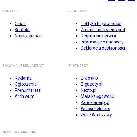
KONTAKT
REGULAMIN
O nas
Polityka Prywatności
Kontakt
Zmiana ustawień zgód
Napisz do nas
Regulamin serwisu
Informacje o nadawcy
Deklaracja dostępności
REKLAMA I PRENUMERATA
PARTNERZY
Reklama
E-kiosk.pl
Ogłoszenia
E-gazety.pl
Prenumerata
Nexto.pl
Archiwum
Mała księgowość
Kancelarierp.pl
Wieści Rolnicze
Życie Warszawy
NASZE WYDARZENIA