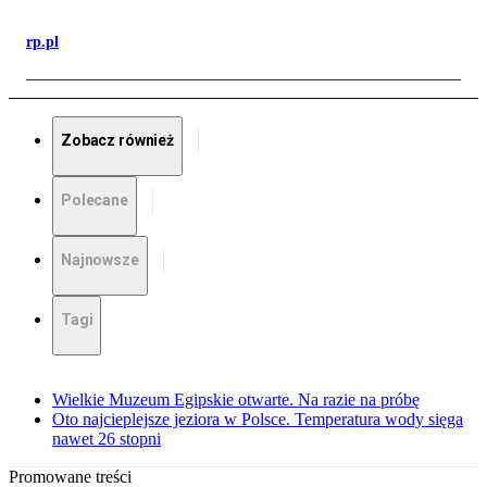
rp.pl
Zobacz również
Polecane
Najnowsze
Tagi
Wielkie Muzeum Egipskie otwarte. Na razie na próbę
Oto najcieplejsze jeziora w Polsce. Temperatura wody sięga
nawet 26 stopni
Promowane treści