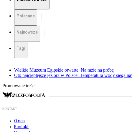
Polecane
Najnowsze
Tagi
Wielkie Muzeum Egipskie otwarte. Na razie na próbę
Oto najcieplejsze jeziora w Polsce. Temperatura wody sięga na
Promowane treści
KONTAKT
O nas
Kontakt