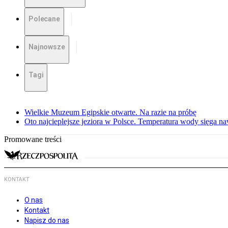
Polecane
Najnowsze
Tagi
Wielkie Muzeum Egipskie otwarte. Na razie na próbę
Oto najcieplejsze jeziora w Polsce. Temperatura wody sięga na
Promowane treści
KONTAKT
O nas
Kontakt
Napisz do nas