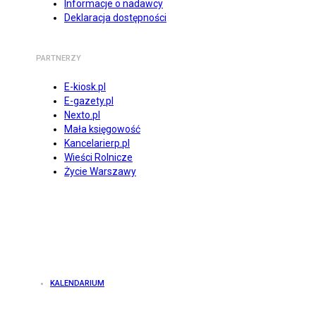
Informacje o nadawcy
Deklaracja dostępności
PARTNERZY
E-kiosk.pl
E-gazety.pl
Nexto.pl
Mała księgowość
Kancelarierp.pl
Wieści Rolnicze
Życie Warszawy
KALENDARIUM