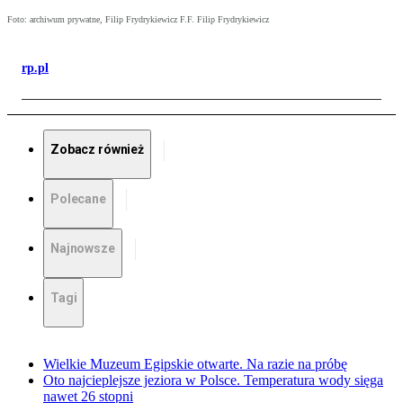
Foto: archiwum prywatne, Filip Frydrykiewicz F.F. Filip Frydrykiewicz
rp.pl
Zobacz również
Polecane
Najnowsze
Tagi
Wielkie Muzeum Egipskie otwarte. Na razie na próbę
Oto najcieplejsze jeziora w Polsce. Temperatura wody sięga
nawet 26 stopni