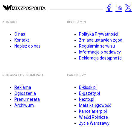
KONTAKT
REGULAMIN
O nas
Polityka Prywatności
Kontakt
Zmiana ustawień zgód
Napisz do nas
Regulamin serwisu
Informacje o nadawcy
Deklaracja dostępności
REKLAMA I PRENUMERATA
PARTNERZY
Reklama
E-kiosk.pl
Ogłoszenia
E-gazety.pl
Prenumerata
Nexto.pl
Archiwum
Mała księgowość
Kancelarierp.pl
Wieści Rolnicze
Życie Warszawy