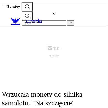
Serwisy
T
urystyka
Wrzucała monety do silnika
samolotu. "Na szczęście"