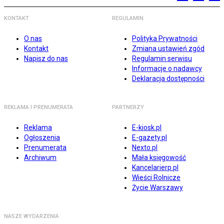
KONTAKT
REGULAMIN
O nas
Polityka Prywatności
Kontakt
Zmiana ustawień zgód
Napisz do nas
Regulamin serwisu
Informacje o nadawcy
Deklaracja dostępności
REKLAMA I PRENUMERATA
PARTNERZY
Reklama
E-kiosk.pl
Ogłoszenia
E-gazety.pl
Prenumerata
Nexto.pl
Archiwum
Mała księgowość
Kancelarierp.pl
Wieści Rolnicze
Życie Warszawy
NASZE WYDARZENIA