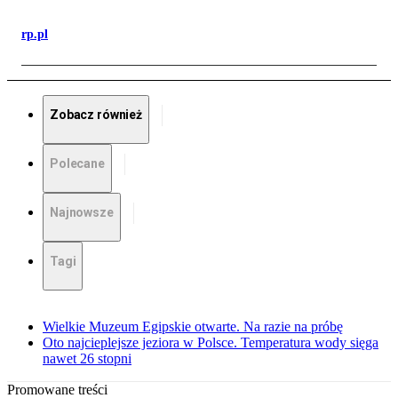
rp.pl
Zobacz również
Polecane
Najnowsze
Tagi
Wielkie Muzeum Egipskie otwarte. Na razie na próbę
Oto najcieplejsze jeziora w Polsce. Temperatura wody sięga
nawet 26 stopni
Promowane treści