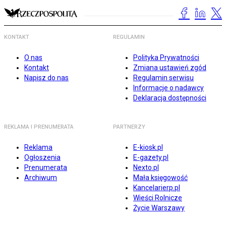
KONTAKT
REGULAMIN
O nas
Polityka Prywatności
Kontakt
Zmiana ustawień zgód
Napisz do nas
Regulamin serwisu
Informacje o nadawcy
Deklaracja dostępności
REKLAMA I PRENUMERATA
PARTNERZY
Reklama
E-kiosk.pl
Ogłoszenia
E-gazety.pl
Prenumerata
Nexto.pl
Archiwum
Mała księgowość
Kancelarierp.pl
Wieści Rolnicze
Życie Warszawy