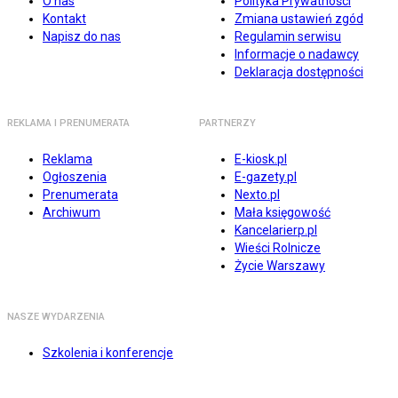
O nas
Polityka Prywatności
Kontakt
Zmiana ustawień zgód
Napisz do nas
Regulamin serwisu
Informacje o nadawcy
Deklaracja dostępności
REKLAMA I PRENUMERATA
PARTNERZY
Reklama
E-kiosk.pl
Ogłoszenia
E-gazety.pl
Prenumerata
Nexto.pl
Archiwum
Mała księgowość
Kancelarierp.pl
Wieści Rolnicze
Życie Warszawy
NASZE WYDARZENIA
Szkolenia i konferencje