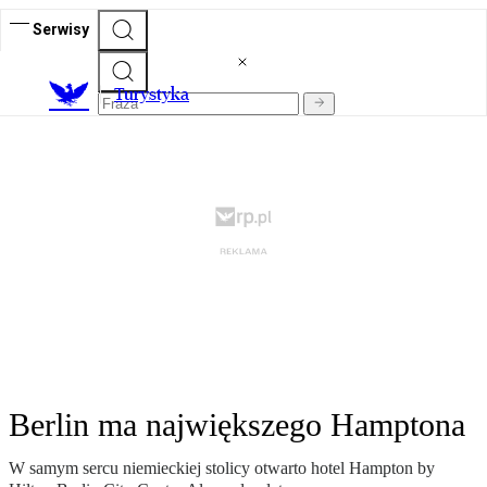
Serwisy
T
urystyka
Berlin ma największego Hamptona
W samym sercu niemieckiej stolicy otwarto hotel Hampton by