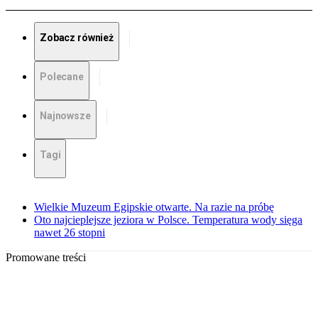
Zobacz również
Polecane
Najnowsze
Tagi
Wielkie Muzeum Egipskie otwarte. Na razie na próbę
Oto najcieplejsze jeziora w Polsce. Temperatura wody sięga
nawet 26 stopni
Promowane treści