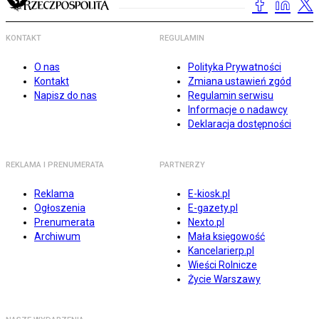
KONTAKT
REGULAMIN
O nas
Polityka Prywatności
Kontakt
Zmiana ustawień zgód
Napisz do nas
Regulamin serwisu
Informacje o nadawcy
Deklaracja dostępności
REKLAMA I PRENUMERATA
PARTNERZY
Reklama
E-kiosk.pl
Ogłoszenia
E-gazety.pl
Prenumerata
Nexto.pl
Archiwum
Mała księgowość
Kancelarierp.pl
Wieści Rolnicze
Życie Warszawy