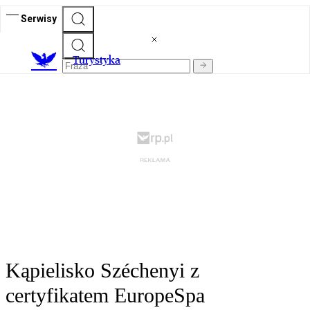
Serwisy
T
urystyka
Kąpielisko Széchenyi z
certyfikatem EuropeSpa