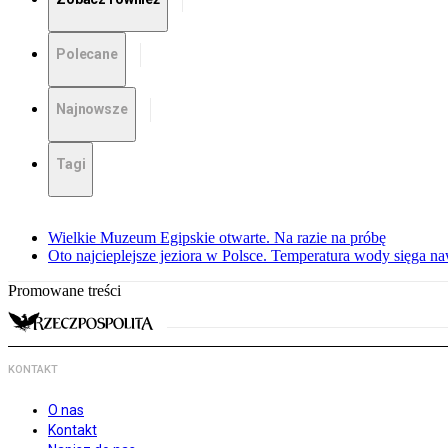
Polecane
Najnowsze
Tagi
Wielkie Muzeum Egipskie otwarte. Na razie na próbę
Oto najcieplejsze jeziora w Polsce. Temperatura wody sięga na
Promowane treści
KONTAKT
O nas
Kontakt