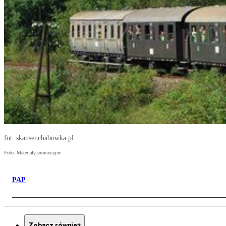
fot. skansenchabowka.pl
Foto: Materiały promocyjne
PAP
Zobacz również