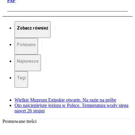
PAP
Zobacz również
Polecane
Najnowsze
Tagi
Wielkie Muzeum Egipskie otwarte. Na razie na próbę
Oto najcieplejsze jeziora w Polsce. Temperatura wody sięga
nawet 26 stopni
Promowane treści