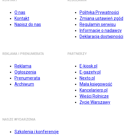
KONTAKT
REGULAMIN
O nas
Polityka Prywatności
Kontakt
Zmiana ustawień zgód
Napisz do nas
Regulamin serwisu
Informacje o nadawcy
Deklaracja dostępności
REKLAMA I PRENUMERATA
PARTNERZY
Reklama
E-kiosk.pl
Ogłoszenia
E-gazety.pl
Prenumerata
Nexto.pl
Archiwum
Mała księgowość
Kancelarierp.pl
Wieści Rolnicze
Życie Warszawy
NASZE WYDARZENIA
Szkolenia i konferencje