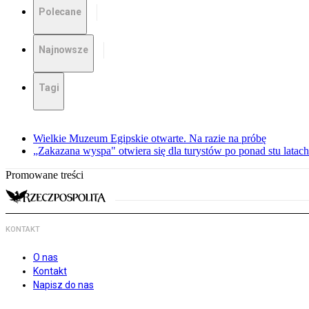
Polecane
Najnowsze
Tagi
Wielkie Muzeum Egipskie otwarte. Na razie na próbę
„Zakazana wyspa" otwiera się dla turystów po ponad stu latach
Promowane treści
KONTAKT
O nas
Kontakt
Napisz do nas