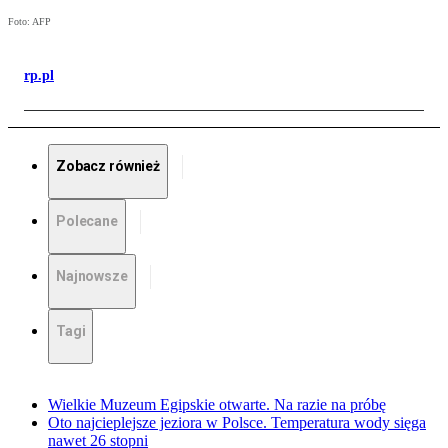
Foto: AFP
rp.pl
Zobacz również
Polecane
Najnowsze
Tagi
Wielkie Muzeum Egipskie otwarte. Na razie na próbę
Oto najcieplejsze jeziora w Polsce. Temperatura wody sięga
nawet 26 stopni