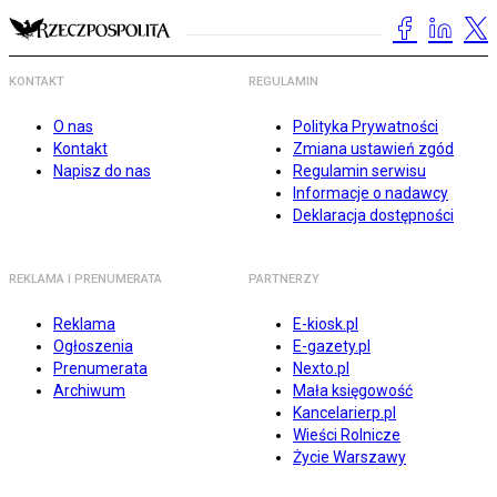
KONTAKT
REGULAMIN
O nas
Polityka Prywatności
Kontakt
Zmiana ustawień zgód
Napisz do nas
Regulamin serwisu
Informacje o nadawcy
Deklaracja dostępności
REKLAMA I PRENUMERATA
PARTNERZY
Reklama
E-kiosk.pl
Ogłoszenia
E-gazety.pl
Prenumerata
Nexto.pl
Archiwum
Mała księgowość
Kancelarierp.pl
Wieści Rolnicze
Życie Warszawy