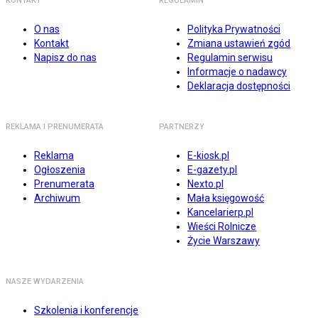
KONTAKT
REGULAMIN
O nas
Polityka Prywatności
Kontakt
Zmiana ustawień zgód
Napisz do nas
Regulamin serwisu
Informacje o nadawcy
Deklaracja dostępności
REKLAMA I PRENUMERATA
PARTNERZY
Reklama
E-kiosk.pl
Ogłoszenia
E-gazety.pl
Prenumerata
Nexto.pl
Archiwum
Mała księgowość
Kancelarierp.pl
Wieści Rolnicze
Życie Warszawy
NASZE WYDARZENIA
Szkolenia i konferencje