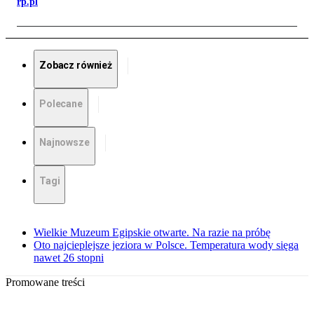
rp.pl
Zobacz również
Polecane
Najnowsze
Tagi
Wielkie Muzeum Egipskie otwarte. Na razie na próbę
Oto najcieplejsze jeziora w Polsce. Temperatura wody sięga
nawet 26 stopni
Promowane treści