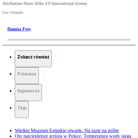
Attribution-Share Alike 4.0 International license.
Foto: Wikipedia
Danuta Frey
Zobacz również
Polecane
Najnowsze
Tagi
Wielkie Muzeum Egipskie otwarte. Na razie na próbę
Oto najcieplejsze jeziora w Polsce. Temperatura wody sięga