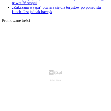
nawet 26 stopni
„Zakazana wyspa" otwiera się dla turystów po ponad stu
latach. Jest jednak haczyk
Promowane treści