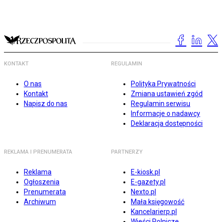
KONTAKT
REGULAMIN
O nas
Polityka Prywatności
Kontakt
Zmiana ustawień zgód
Napisz do nas
Regulamin serwisu
Informacje o nadawcy
Deklaracja dostępności
REKLAMA I PRENUMERATA
PARTNERZY
Reklama
E-kiosk.pl
Ogłoszenia
E-gazety.pl
Prenumerata
Nexto.pl
Archiwum
Mała księgowość
Kancelarierp.pl
Wieści Rolnicze