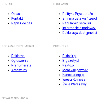
KONTAKT
REGULAMIN
O nas
Polityka Prywatności
Kontakt
Zmiana ustawień zgód
Napisz do nas
Regulamin serwisu
Informacje o nadawcy
Deklaracja dostępności
REKLAMA I PRENUMERATA
PARTNERZY
Reklama
E-kiosk.pl
Ogłoszenia
E-gazety.pl
Prenumerata
Nexto.pl
Archiwum
Mała księgowość
Kancelarierp.pl
Wieści Rolnicze
Życie Warszawy
NASZE WYDARZENIA