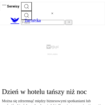
Serwisy
T
urystyka
Dzień w hotelu tańszy niż noc
Można się zdrzemnąć między biznesowymi spotkaniami lub