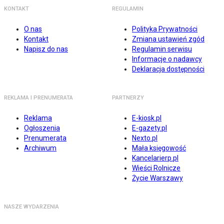
KONTAKT
REGULAMIN
O nas
Polityka Prywatności
Kontakt
Zmiana ustawień zgód
Napisz do nas
Regulamin serwisu
Informacje o nadawcy
Deklaracja dostępności
REKLAMA I PRENUMERATA
PARTNERZY
Reklama
E-kiosk.pl
Ogłoszenia
E-gazety.pl
Prenumerata
Nexto.pl
Archiwum
Mała księgowość
Kancelarierp.pl
Wieści Rolnicze
Życie Warszawy
NASZE WYDARZENIA