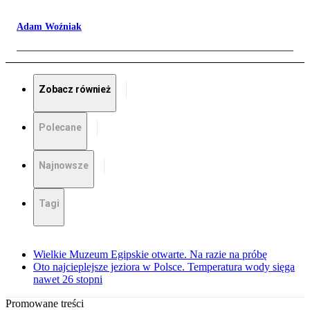
Adam Woźniak
Zobacz również
Polecane
Najnowsze
Tagi
Wielkie Muzeum Egipskie otwarte. Na razie na próbę
Oto najcieplejsze jeziora w Polsce. Temperatura wody sięga
nawet 26 stopni
Promowane treści