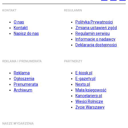
KONTAKT
REGULAMIN
O nas
Polityka Prywatności
Kontakt
Zmiana ustawień zgód
Napisz do nas
Regulamin serwisu
Informacje o nadawcy
Deklaracja dostępności
REKLAMA I PRENUMERATA
PARTNERZY
Reklama
E-kiosk.pl
Ogłoszenia
E-gazety.pl
Prenumerata
Nexto.pl
Archiwum
Mała księgowość
Kancelarierp.pl
Wieści Rolnicze
Życie Warszawy
NASZE WYDARZENIA