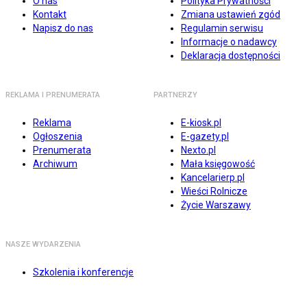
O nas
Polityka Prywatności
Kontakt
Zmiana ustawień zgód
Napisz do nas
Regulamin serwisu
Informacje o nadawcy
Deklaracja dostępności
REKLAMA I PRENUMERATA
PARTNERZY
Reklama
E-kiosk.pl
Ogłoszenia
E-gazety.pl
Prenumerata
Nexto.pl
Archiwum
Mała księgowość
Kancelarierp.pl
Wieści Rolnicze
Życie Warszawy
NASZE WYDARZENIA
Szkolenia i konferencje