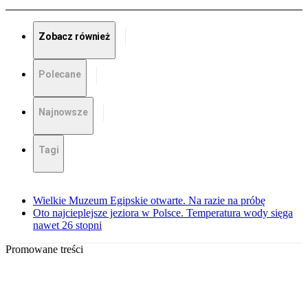
Zobacz również
Polecane
Najnowsze
Tagi
Wielkie Muzeum Egipskie otwarte. Na razie na próbę
Oto najcieplejsze jeziora w Polsce. Temperatura wody sięga
nawet 26 stopni
Promowane treści