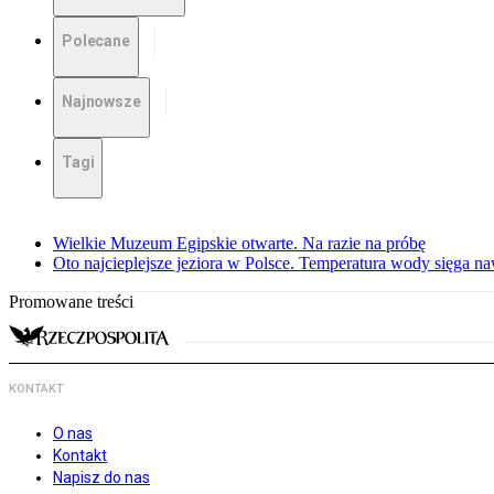
Polecane
Najnowsze
Tagi
Wielkie Muzeum Egipskie otwarte. Na razie na próbę
Oto najcieplejsze jeziora w Polsce. Temperatura wody sięga na
Promowane treści
KONTAKT
O nas
Kontakt
Napisz do nas