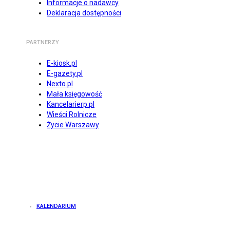
Informacje o nadawcy
Deklaracja dostępności
PARTNERZY
E-kiosk.pl
E-gazety.pl
Nexto.pl
Mała księgowość
Kancelarierp.pl
Wieści Rolnicze
Życie Warszawy
KALENDARIUM