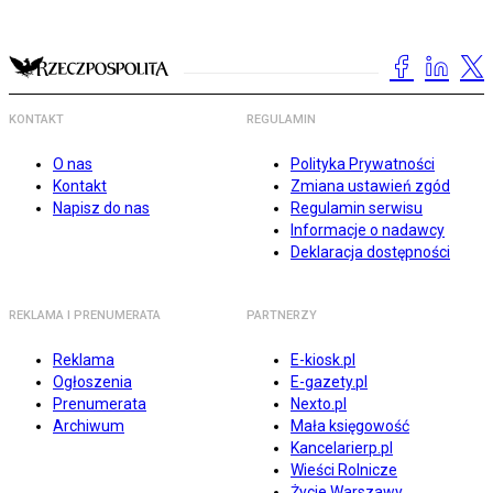
KONTAKT
REGULAMIN
O nas
Polityka Prywatności
Kontakt
Zmiana ustawień zgód
Napisz do nas
Regulamin serwisu
Informacje o nadawcy
Deklaracja dostępności
REKLAMA I PRENUMERATA
PARTNERZY
Reklama
E-kiosk.pl
Ogłoszenia
E-gazety.pl
Prenumerata
Nexto.pl
Archiwum
Mała księgowość
Kancelarierp.pl
Wieści Rolnicze
Życie Warszawy