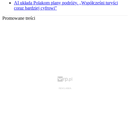
AI układa Polakom plany podróży. „Współcześni turyści
coraz bardziej cyfrowi”
Promowane treści