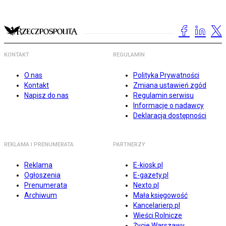
KONTAKT
REGULAMIN
O nas
Polityka Prywatności
Kontakt
Zmiana ustawień zgód
Napisz do nas
Regulamin serwisu
Informacje o nadawcy
Deklaracja dostępności
REKLAMA I PRENUMERATA
PARTNERZY
Reklama
E-kiosk.pl
Ogłoszenia
E-gazety.pl
Prenumerata
Nexto.pl
Archiwum
Mała księgowość
Kancelarierp.pl
Wieści Rolnicze
Życie Warszawy