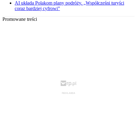
AI układa Polakom plany podróży. „Współcześni turyści
coraz bardziej cyfrowi”
Promowane treści