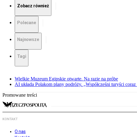
Zobacz również
Polecane
Najnowsze
Tagi
Wielkie Muzeum Egipskie otwarte. Na razie na próbę
AI układa Polakom plany podróży. „Współcześni turyści coraz 
Promowane treści
KONTAKT
O nas