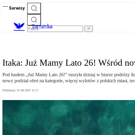
Serwisy
T
urystyka
Itaka: Już Mamy Lato 26! Wśród no
Pod hasłem „Już Mamy Lato 26!” ruszyła dzisiaj w biurze podróży It
nowy podział ofert na kategorie, więcej wylotów z polskich miast, n
Publikacja:
01.08.2025 15:17