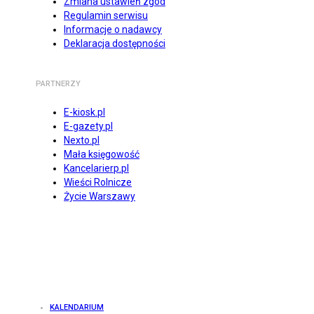
Zmiana ustawień zgód
Regulamin serwisu
Informacje o nadawcy
Deklaracja dostępności
PARTNERZY
E-kiosk.pl
E-gazety.pl
Nexto.pl
Mała księgowość
Kancelarierp.pl
Wieści Rolnicze
Życie Warszawy
KALENDARIUM