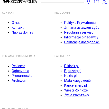
KONTAKT
REGULAMIN
O nas
Polityka Prywatności
Kontakt
Zmiana ustawień zgód
Napisz do nas
Regulamin serwisu
Informacje o nadawcy
Deklaracja dostępności
REKLAMA I PRENUMERATA
PARTNERZY
Reklama
E-kiosk.pl
Ogłoszenia
E-gazety.pl
Prenumerata
Nexto.pl
Archiwum
Mała księgowość
Kancelarierp.pl
Wieści Rolnicze
Życie Warszawy