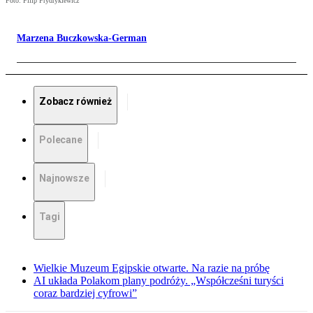
Foto: Filip Frydrykiewicz
Marzena Buczkowska-German
Zobacz również
Polecane
Najnowsze
Tagi
Wielkie Muzeum Egipskie otwarte. Na razie na próbę
AI układa Polakom plany podróży. „Współcześni turyści
coraz bardziej cyfrowi”