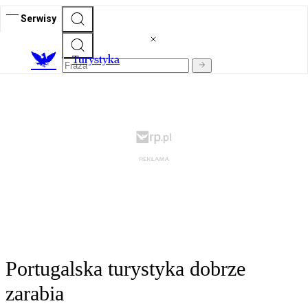
Serwisy
T
urystyka
Portugalska turystyka dobrze
zarabia