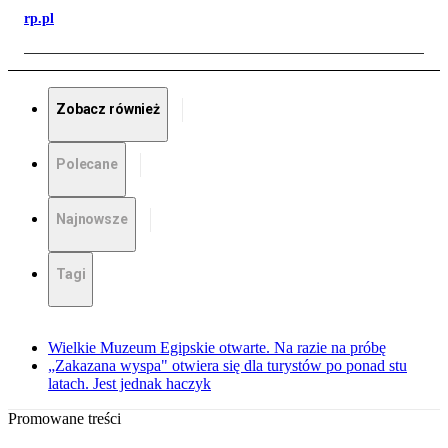
rp.pl
Zobacz również
Polecane
Najnowsze
Tagi
Wielkie Muzeum Egipskie otwarte. Na razie na próbę
„Zakazana wyspa" otwiera się dla turystów po ponad stu
latach. Jest jednak haczyk
Promowane treści